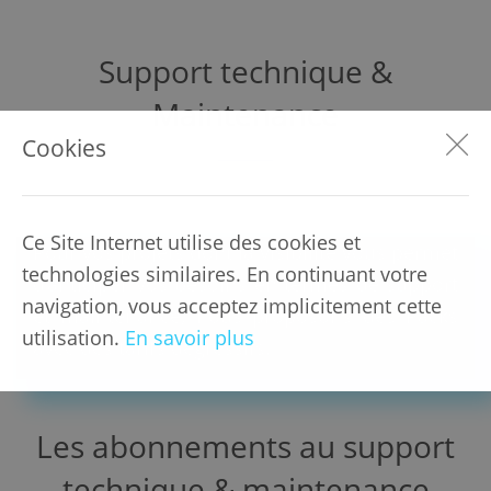
Support technique &
Maintenance
Cookies
Ce Site Internet utilise des cookies et
Pour vos projets dont la visibilité vous permet
technologies similaires. En continuant votre
d’anticiper vos besoins en termes de support
navigation, vous acceptez implicitement cette
et maintenance, nous proposons des Packs
utilisation.
En savoir plus
avec des tarifs dégressifs.
Les abonnements au support
technique & maintenance