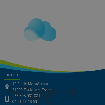
CONTACTS
10 Pl. de Montélimar
31500 Toulouse, France
+33 805 081 081
04 81 68 18 53