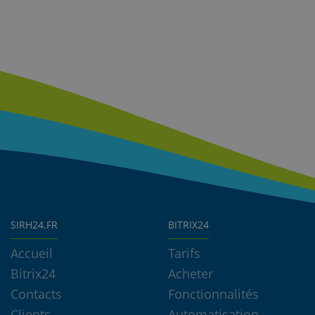
SIRH24.FR
BITRIX24
Accueil
Tarifs
Bitrix24
Acheter
Contacts
Fonctionnalités
Clients
Automatisation