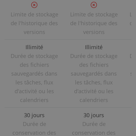
Limite de stockage
Limite de stockage
Li
de l'historique des
de l'historique des
de
versions
versions
Illimité
Illimité
Durée de stockage
Durée de stockage
Du
des fichiers
des fichiers
sauvegardés dans
sauvegardés dans
sa
les tâches, flux
les tâches, flux
d'activité ou les
d'activité ou les
d
calendriers
calendriers
30 jours
30 jours
Durée de
Durée de
conservation des
conservation des
c