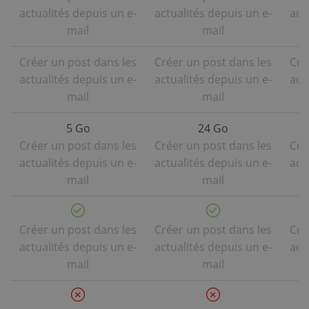
actualités depuis un e-
actualités depuis un e-
act
mail
mail
Créer un post dans les
Créer un post dans les
Cré
actualités depuis un e-
actualités depuis un e-
act
mail
mail
5 Go
24 Go
Créer un post dans les
Créer un post dans les
Cré
actualités depuis un e-
actualités depuis un e-
act
mail
mail
Créer un post dans les
Créer un post dans les
Cré
actualités depuis un e-
actualités depuis un e-
act
mail
mail