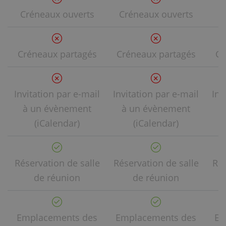
Créneaux ouverts
Créneaux ouverts
C
Créneaux partagés
Créneaux partagés
Cr
Invitation par e-mail
Invitation par e-mail
Inv
à un évènement
à un évènement
à
(iCalendar)
(iCalendar)
Réservation de salle
Réservation de salle
Rés
de réunion
de réunion
Emplacements des
Emplacements des
Em