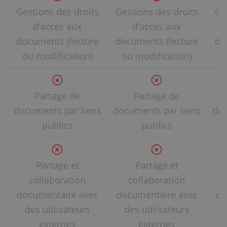
Gestions des droits
Gestions des droits
Ge
d'accès aux
d'accès aux
documents (lecture
documents (lecture
do
ou modification)
ou modification)
o
Partage de
Partage de
documents par liens
documents par liens
doc
publics
publics
Partage et
Partage et
collaboration
collaboration
documentaire avec
documentaire avec
do
des utilisateurs
des utilisateurs
externes
externes