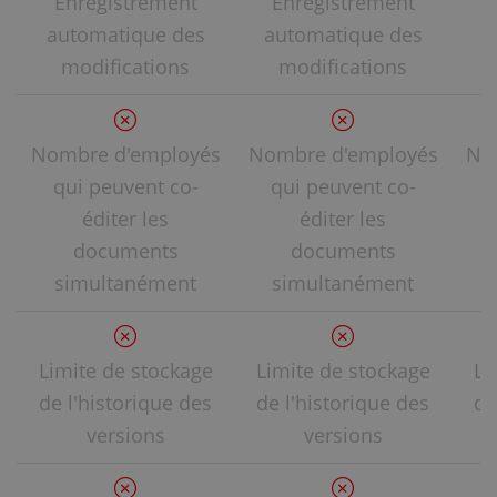
Enregistrement
Enregistrement
automatique des
automatique des
a
modifications
modifications
Nombre d'employés
Nombre d'employés
No
qui peuvent co-
qui peuvent co-
éditer les
éditer les
documents
documents
simultanément
simultanément
Limite de stockage
Limite de stockage
Li
de l'historique des
de l'historique des
de
versions
versions