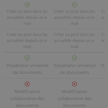
Créer un post dans les
Créer un post dans les
Cré
actualités depuis un e-
actualités depuis un e-
act
mail
mail
Créer un post dans les
Créer un post dans les
Cré
actualités depuis un e-
actualités depuis un e-
act
mail
mail
Visualiseur universel
Visualiseur universel
Vis
de documents
de documents
Modification
Modification
collaborative des
collaborative des
c
documents
documents