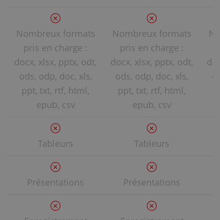
Nombreux formats
Nombreux formats
No
pris en charge :
pris en charge :
docx, xlsx, pptx, odt,
docx, xlsx, pptx, odt,
doc
ods, odp, doc, xls,
ods, odp, doc, xls,
od
ppt, txt, rtf, html,
ppt, txt, rtf, html,
p
epub, csv
epub, csv
Tableurs
Tableurs
Présentations
Présentations