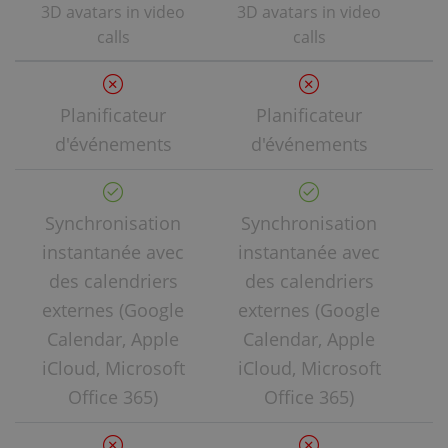
3D avatars in video
3D avatars in video
3
calls
calls
Planificateur
Planificateur
d'événements
d'événements
Synchronisation
Synchronisation
S
instantanée avec
instantanée avec
i
des calendriers
des calendriers
externes (Google
externes (Google
e
Calendar, Apple
Calendar, Apple
C
iCloud, Microsoft
iCloud, Microsoft
i
Office 365)
Office 365)