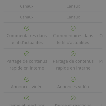
Canaux
Canaux
Canaux
Canaux
Commentaires dans
Commentaires dans
Co
le fil d'actualités
le fil d'actualités
l
Partage de contenus
Partage de contenus
Par
rapide en interne
rapide en interne
r
Annonces vidéo
Annonces vidéo
A
J'aime et réactions
J'aime et réactions
J'