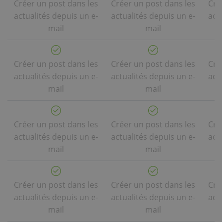
Créer un post dans les
Créer un post dans les
Cré
actualités depuis un e-
actualités depuis un e-
act
mail
mail
Créer un post dans les
Créer un post dans les
Cré
actualités depuis un e-
actualités depuis un e-
act
mail
mail
Créer un post dans les
Créer un post dans les
Cré
actualités depuis un e-
actualités depuis un e-
act
mail
mail
Créer un post dans les
Créer un post dans les
Cré
actualités depuis un e-
actualités depuis un e-
act
mail
mail