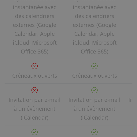
instantanée avec
instantanée avec
i
des calendriers
des calendriers
externes (Google
externes (Google
e
Calendar, Apple
Calendar, Apple
C
iCloud, Microsoft
iCloud, Microsoft
i
Office 365)
Office 365)
Créneaux ouverts
Créneaux ouverts
C
Invitation par e-mail
Invitation par e-mail
Inv
à un évènement
à un évènement
à
(iCalendar)
(iCalendar)