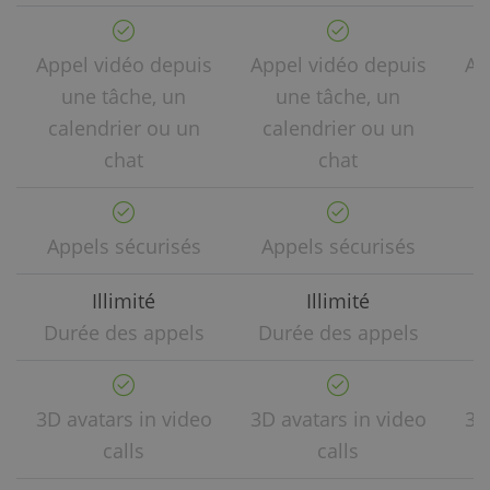
Appel vidéo depuis
Appel vidéo depuis
Ap
une tâche, un
une tâche, un
calendrier ou un
calendrier ou un
c
chat
chat
Appels sécurisés
Appels sécurisés
A
Illimité
Illimité
Durée des appels
Durée des appels
D
3D avatars in video
3D avatars in video
3D
calls
calls