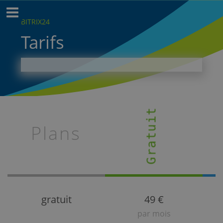
BITRIX24
Tarifs
Gratuit
Plans
gratuit
49 €
par mois