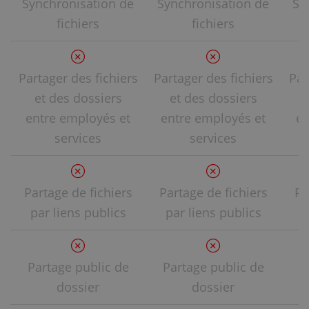
Synchronisation de
Synchronisation de
Sy
fichiers
fichiers
Partager des fichiers
Partager des fichiers
Par
et des dossiers
et des dossiers
entre employés et
entre employés et
en
services
services
Partage de fichiers
Partage de fichiers
Pa
par liens publics
par liens publics
p
Partage public de
Partage public de
P
dossier
dossier